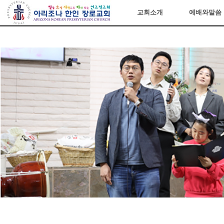
아리조나장로교회
교회소개
예배와말씀