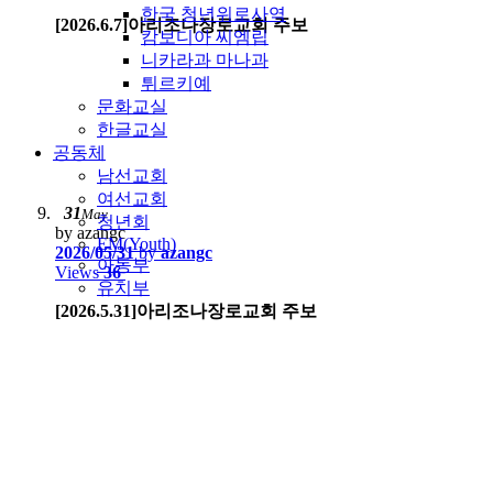
한국 청년위로사역
[2026.6.7]아리조나장로교회 주보
캄보디아 씨엠립
니카라과 마나과
튀르키예
문화교실
한글교실
공동체
남선교회
여선교회
31
May
청년회
by azangc
EM(Youth)
2026/05/31
by
azangc
아동부
Views
36
유치부
[2026.5.31]아리조나장로교회 주보