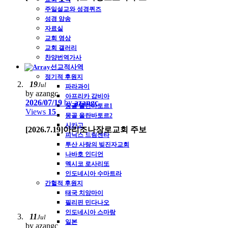
주일설교와 성경퀴즈
성경 암송
자료실
교회 영상
교회 갤러리
찬양번역가사
선교적사역
정기적 후원지
19
Jul
파라과이
by azangc
아프리카 감비아
2026/07/19
by
azangc
몽골 울란바토르1
Views
15
몽골 울란바토르2
시카고
[2026.7.19]아리조나장로교회 주보
피닉스 드림센타
투산 사랑의 빚진자교회
나바호 인디언
멕시코 로사리또
인도네시아 수마트라
간헐적 후원지
태국 치앙마이
필리핀 민다나오
인도네시아 스마랑
11
Jul
일본
by azangc