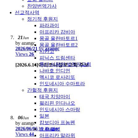
찬양번역가사
선교적사역
정기적 후원지
파라과이
아프리카 감비아
21
Jun
몽골 울란바토르1
by azangc
몽골 울란바토르2
2026/06/21
by
azangc
시카고
Views
26
피닉스 드림센타
투산 사랑의 빚진자교회
[2026.6.14]아리조나장로교회 주보
나바호 인디언
멕시코 로사리또
인도네시아 수마트라
간헐적 후원지
태국 치앙마이
필리핀 민다나오
인도네시아 스마랑
일본
06
Jun
캄보디아 프놈펜
by azangc
2026/06/06
by
azangc
호주 멜번
Views
44
아프리카 말라위