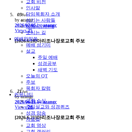
교회 비전
인사말
담임목회자 소개
05
Jul
by azangc
섬기는 사람들
2026/07/05
by
azangc
예배시간안내
Views
25
오시는 길
예배와말씀
[2026.6.28]아리조나장로교회 주보
예배 섬기미
설교
주일 예배
성경공부
새벽 기도
오늘의 QT
주보
목회자 칼럼
21
Jun
커뮤니티
by azangc
교회 소식
2026/06/21
by
azangc
주일설교와 성경퀴즈
Views
28
성경 암송
[2026.6.21]아리조나장로교회 주보
자료실
교회 영상
교회 갤러리