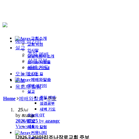
교회소개
예배 섬기미
교회 비전
설교
인사말
주일 예배
담임목회자 소개
성경공부
섬기는 사람들
새벽 기도
예배시간안내
오늘의 QT
오시는 길
예배와말씀
주보
예배 섬기미
목회자 칼럼
설교
주일 예배
Home
예배와말씀
주보
성경공부
25
새벽 기도
Jul
by azangc
오늘의 QT
2026/07/25
by
azangc
주보
Views
16
목회자 칼럼
커뮤니티
[2026.7.26]아리조나장로교회 주보
교회 소식