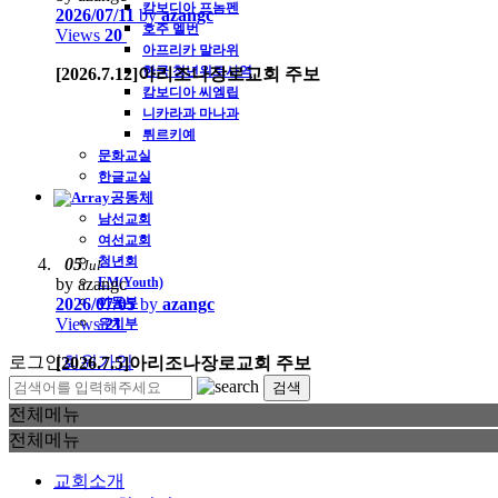
캄보디아 프놈펜
2026/07/11
by
azangc
호주 멜번
Views
20
아프리카 말라위
한국 청년위로사역
[2026.7.12]아리조나장로교회 주보
캄보디아 씨엠립
니카라과 마나과
튀르키예
문화교실
한글교실
공동체
남선교회
여선교회
청년회
05
Jul
by azangc
EM(Youth)
2026/07/05
아동부
by
azangc
Views
21
유치부
로그인
회원가입
[2026.7.5]아리조나장로교회 주보
전체메뉴
전체메뉴
교회소개