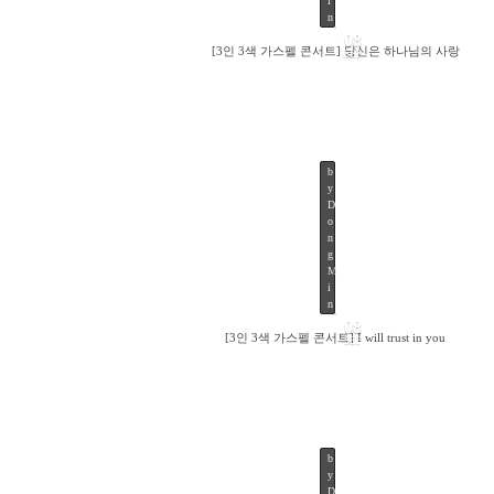
i
n
08
[3인 3색 가스펠 콘서트] 당신은 하나님의 사랑
SEP
b
y
D
282
o
n
g
M
i
n
08
[3인 3색 가스펠 콘서트] I will trust in you
SEP
b
y
D