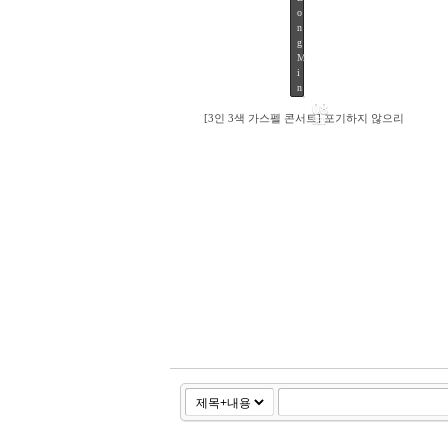
280
o
n
g
M
i
n
08
[3인 3색 가스펠 콘서트] 포기하지 않으리
SEP
172