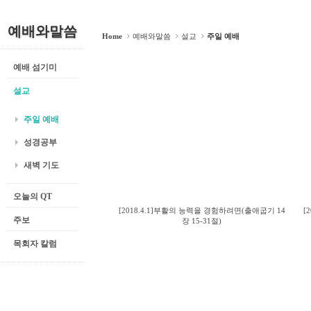
예배와말씀
Home
예배와말씀
설교
주일 예배
예배 섬기미
설교
주일 예배
성경공부
새벽 기도
오늘의 QT
[2018.4.1]부활의 능력을 경험하려면(출애굽기 14
[
주보
장 15-31절)
목회자 칼럼