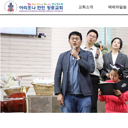
아리조나장로교회
교회소개
예배와말씀