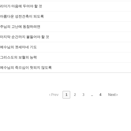
.18] 리더가 마음에 두어야 할 것
.11] 아름다운 성전건축이 되도록
.04] 주님의 고난에 동참하려면
.03] 마지막 순간까지 붙들어야 할 것
.02] 예수님의 겟세마네 기도
.01] 그리스도의 보혈의 능력
.31] 예수님의 죽으심이 헛되지 않도록
Prev
1
2
3
...
4
Next