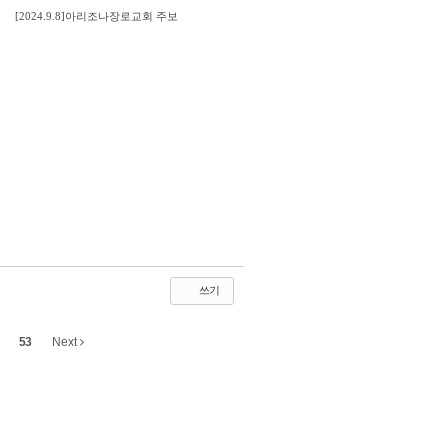
[2024.9.8]아리조나장로교회 주보
쓰기
53
Next