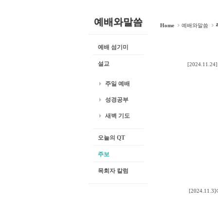
예배와말씀
Home
예배와말씀
예배 섬기미
설교
[2024.11
주일 예배
성경공부
새벽 기도
오늘의 QT
주보
목회자 칼럼
[2024.1