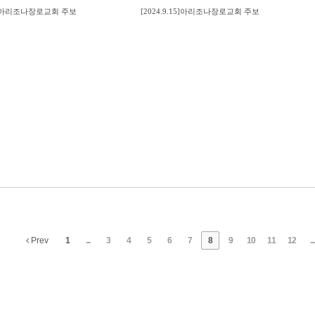
.22]아리조나장로교회 주보
[2024.9.15]아리조나장로교회 주보
Prev
1
...
3
4
5
6
7
8
9
10
11
12
...