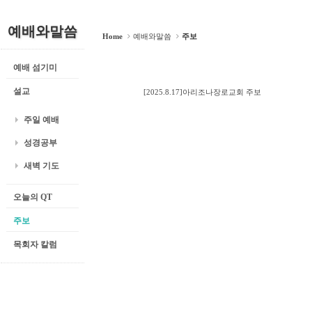
예배와말씀
Home
예배와말씀
주보
예배 섬기미
설교
[2025.8.17]아리조나장로교회 주보
주일 예배
성경공부
새벽 기도
오늘의 QT
주보
목회자 칼럼