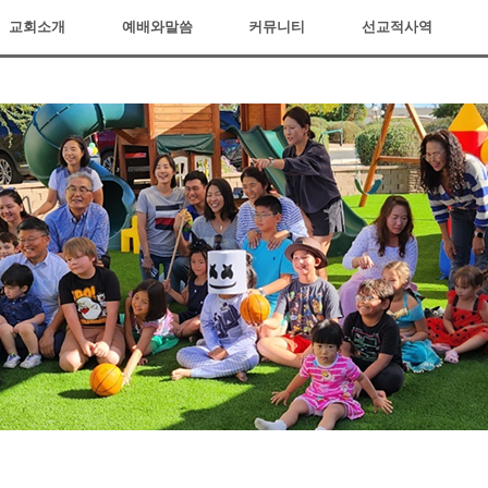
교회소개
예배와말씀
커뮤니티
선교적사역