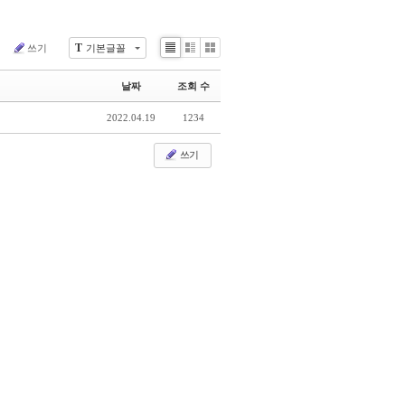
T
색
쓰기
기본글꼴
Li
Zi
G
st
n
al
날짜
조회 수
e
le
ry
2022.04.19
1234
쓰기