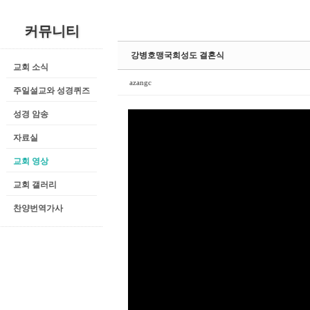
커뮤니티
강병호맹국희성도 결혼식
교회 소식
azangc
주일설교와 성경퀴즈
성경 암송
자료실
교회 영상
교회 갤러리
찬양번역가사