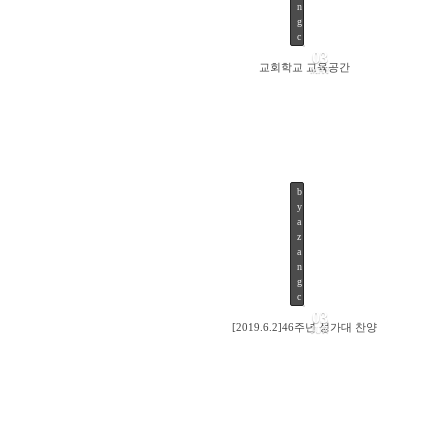
n
g
c
03
교회학교 교육공간
MAY
b
y
2219
a
z
a
n
g
c
03
[2019.6.2]46주년 성가대 찬양
JUN