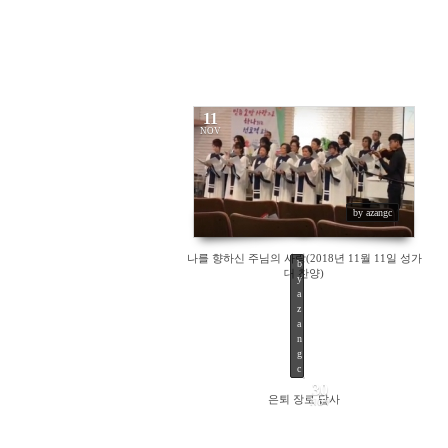
2805
11
NOV
15687
by azangc
나를 향하신 주님의 사랑(2018년 11월 11일 성가
b
대 찬양)
y
a
z
a
n
g
c
30
은퇴 장로 답사
NOV