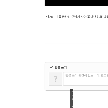
Prev
나를 향하신 주님의 사랑(2018년 11월 11
✔
댓글 쓰기
?
댓글 쓰기 권한이 없습니다. 로그
b
y
a
z
a