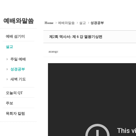
예배와말씀
Home
예배와말씀
설교
성경공부
예배 섬기미
제2회 역사서: 제 6 강 열왕기상편
설교
azangc
주일 예배
성경공부
새벽 기도
오늘의 QT
주보
목회자 칼럼