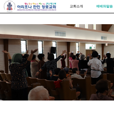
아리조나장로교회
교회소개
예배와말씀
Sketchbook5, 스케치북5
Sketchbook5, 스케치북5