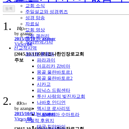
교회 소식
주일설교와 성경퀴즈
성경 암송
자료실
10
Oct
교회 영상
by azangc
교회 갤러리
2015/10/10
by
azangc
찬양번역가사
Views
84
선교적사역
[2015.10.11]아리조나한인장로교회
정기적 후원지
주보
파라과이
아프리카 감비아
몽골 울란바토르1
몽골 울란바토르2
시카고
피닉스 드림센타
투산 사랑의 빚진자교회
나바호 인디언
03
Oct
by azangc
멕시코 로사리또
2015/10/03
by
azangc
인도네시아 수마트라
Views
98
간헐적 후원지
태국 치앙마이
[2015.10.04]아리조나한인장로교회