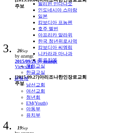
필리핀 민다나오
주보
인도네시아 스마랑
일본
캄보디아 프놈펜
호주 멜번
아프리카 말라위
한국 청년위로사역
캄보디아 씨엠립
26
Sep
니카라과 마나과
by azangc
튀르키예
2015/09/26
by
azangc
문화교실
Views
81
한글교실
[2015.09.27]아리조나한인장로교회
공동체
주보
남선교회
여선교회
청년회
EM(Youth)
아동부
유치부
19
Sep