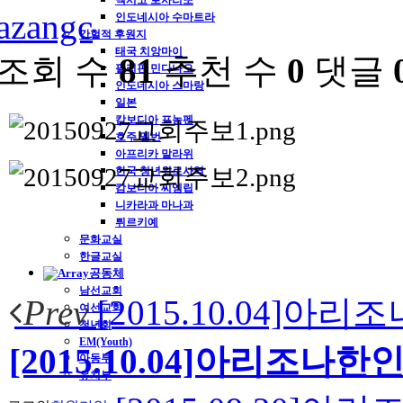
멕시코 로사리또
azangc
인도네시아 수마트라
간헐적 후원지
태국 치앙마이
조회 수
81
추천 수
0
댓글
필리핀 민다나오
인도네시아 스마랑
일본
캄보디아 프놈펜
호주 멜번
아프리카 말라위
한국 청년위로사역
캄보디아 씨엠립
니카라과 마나과
튀르키예
문화교실
한글교실
공동체
남선교회
Prev
[2015.10.04]
여선교회
청년회
EM(Youth)
[2015.10.04]아리조나
아동부
유치부