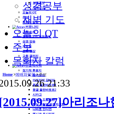
성경공부
성경공부
새벽 기도
오늘의 QT
새벽 기도
주보
목회자 칼럼
커뮤니티
오늘의 QT
교회 소식
주일설교와 성경퀴즈
성경 암송
주보
자료실
교회 영상
교회 갤러리
목회자 칼럼
찬양번역가사
선교적사역
정기적 후원지
Home
예배와말씀
주보
파라과이
2015.09.26 21:33
아프리카 감비아
몽골 울란바토르1
몽골 울란바토르2
시카고
[2015.09.27]아
피닉스 드림센타
투산 사랑의 빚진자교회
나바호 인디언