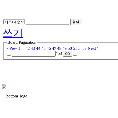
검색
쓰기
Board Pagination
Prev
1
...
42
43
44
45
46
47
48
49
50
51
...
53
Next
/ 53
GO
1