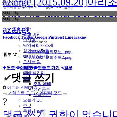
azangc
[2015.09.20
로그인
회원가입
[2015.09.20]아리조나
전체메뉴
전체메뉴
azangc
교회소개
교회 비전
Facebook
Twitter
Google
Pinterest
Line
Kakao
인사말
Atachment
담임목회자 소개
섬기는 사람들
20150927교회주보1.png
,
첨부
'
2
'
예배시간안내
20150927교회주보2.png
,
오시는 길
예배와말씀
위로
아래로
댓글로 가기
첨부
예배 섬기미
✔
댓글 쓰기
설교
주일 예배
에디터 선택하기
성경공부
✔
텍스트 모드
✔
에디터 모드
새벽 기도
?
오늘의 QT
주보
댓글 쓰기 권한이 없습니
목회자 칼럼
커뮤니티