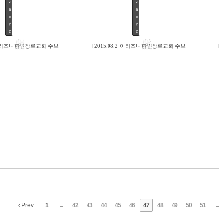
z
z
a
a
n
n
g
g
c
c
08
08
.9]아리조나한인장로교회 주보
[2015.08.2]아리조나한인장로교회 주보
AUG
AUG
127
120
Prev
1
...
42
43
44
45
46
47
48
49
50
51
...