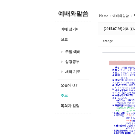
예배와말씀
Home
예배와말씀
[2015.07.26]
예배 섬기미
설교
azangc
주일 예배
성경공부
새벽 기도
오늘의 QT
주보
목회자 칼럼