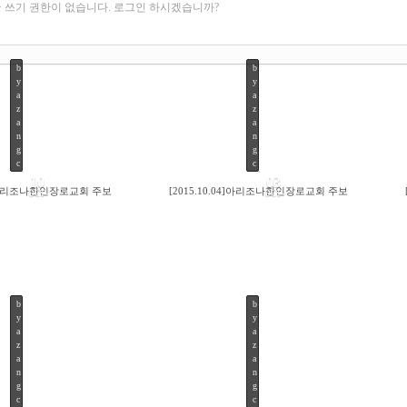
 쓰기 권한이 없습니다. 로그인 하시겠습니까?
b
b
y
y
a
a
z
z
a
a
n
n
g
g
c
c
10
03
11]아리조나한인장로교회 주보
[2015.10.04]아리조나한인장로교회 주보
OCT
OCT
b
b
y
y
84
98
a
a
z
z
a
a
n
n
g
g
c
c