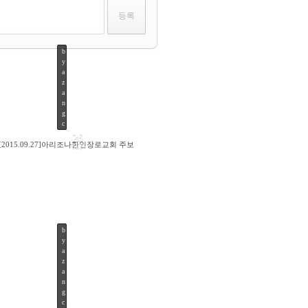
b
y
a
z
a
n
g
c
26
[2015.09.27]아리조나한인장로교회 주보
SEP
b
y
81
a
z
a
n
g
c