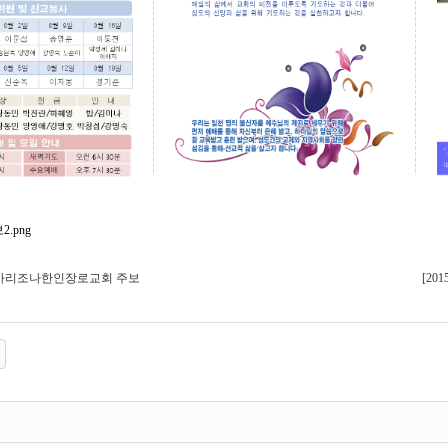
8.2]아리조나한인장로교회 주보
[20