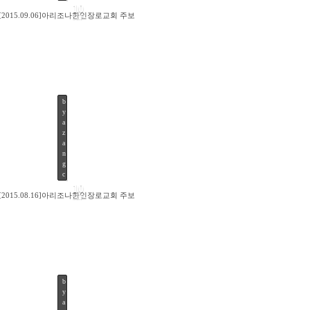
10
[2015.09.06]아리조나한인장로교회 주보
SEP
b
y
85
a
z
a
n
g
c
10
[2015.08.16]아리조나한인장로교회 주보
SEP
b
y
98
a