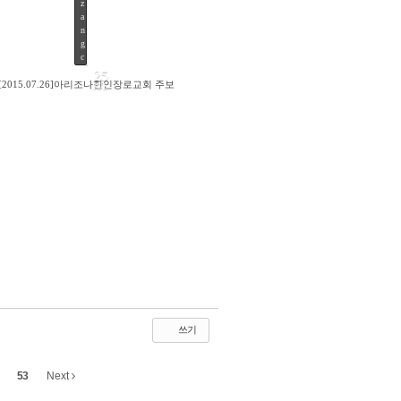
z
a
n
g
c
2
25
0
[2015.07.26]아리조나한인장로교회 주보
JUL
1
5
/
0
7
/
2
5
by
azangc
Views
135
쓰기
53
Next