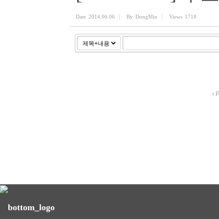
Date
2014.06.06
By
DongMin
Views
1718
P