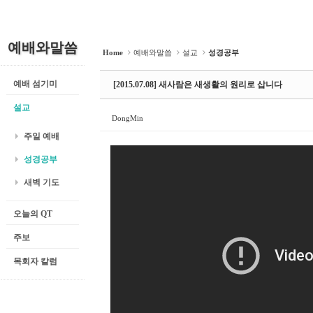
예배와말씀
Home
예배와말씀
설교
성경공부
예배 섬기미
[2015.07.08] 새사람은 새생활의 원리로 삽니다
설교
DongMin
주일 예배
성경공부
새벽 기도
오늘의 QT
주보
목회자 칼럼