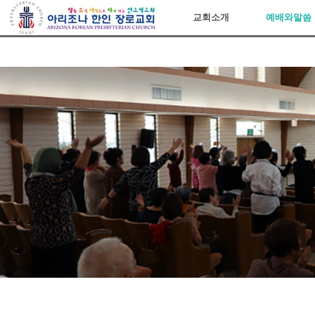
아리조나장로교회
교회소개
예배와말씀