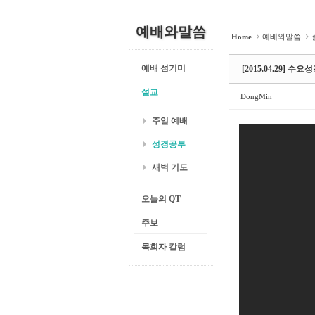
예배와말씀
Home
예배와말씀
예배 섬기미
[2015.04.29] 
설교
DongMin
주일 예배
성경공부
새벽 기도
오늘의 QT
주보
목회자 칼럼