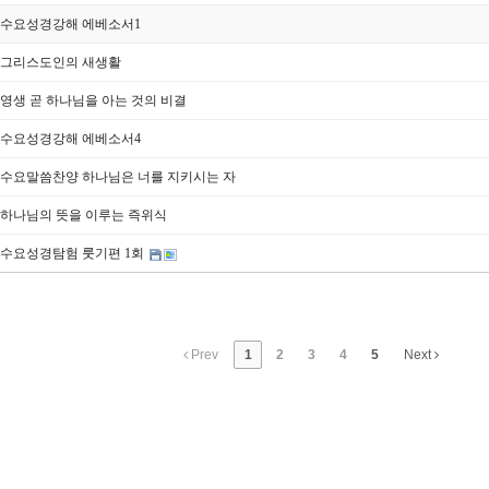
.29] 수요성경강해 에베소서1
.08] 그리스도인의 새생활
.04] 영생 곧 하나님을 아는 것의 비결
.27] 수요성경강해 에베소서4
0.22] 수요말씀찬양 하나님은 너를 지키시는 자
.25] 하나님의 뜻을 이루는 즉위식
.03] 수요성경탐험 룻기편 1회
Prev
1
2
3
4
5
Next