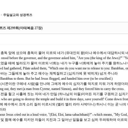
주일설교와 성경퀴즈
성경퀴즈 제299회(마태복음 27장)
께서 총독 앞에 섰으매 총독이 물어 이르되 네가 (유대인의 왕)이냐 예수께서 대답하시되 
tood before the governor, and the governor asked him, "Are you (the king of the Jews)?" "Yes, 
이 모였을 때에 빌라도가 물어 이르되 너희는 내가 누구를 너희에게 놓아 주기를 원하느냐
d had gathered, Pilate asked them, "Which one do you want me to release to you: Barabbas, or 
 바라바는 그들에게 놓아 주고 예수는 채찍질하고 (십자가에 못 박히게) 넘겨 주니라
 Barabbas to them. But he had Jesus flogged, and handed him over (to be crucified.)
다가 (시몬이란 구레네 사람)을 만나매 그에게 예수의 십자가를 억지로 지워 가게 하였더라
ng out, they met (a man from Cyrene, named Simon), and they forced him to carry the cross.
되 성전을 헐고 사흘에 짓는 자여 네가 만일 (하나님의 아들)이어든 자기를 구원하고 십
 who are going to destroy the temple and build it in three days, save yourself! Come down from
시쯤에 예수께서 크게 소리 질러 이르시되 (엘리 엘리 라마 사박다니) 하시니 이는 곧 나의
뜻이라
hour Jesus cried out in a loud voice, "(Eloi, Eloi, lama sabachthani)?"--which means, "My G
장과 및 함께 예수를 지키던 자들이 지진과 그 일어난 일들을 보고 심히 두려워하여 이르