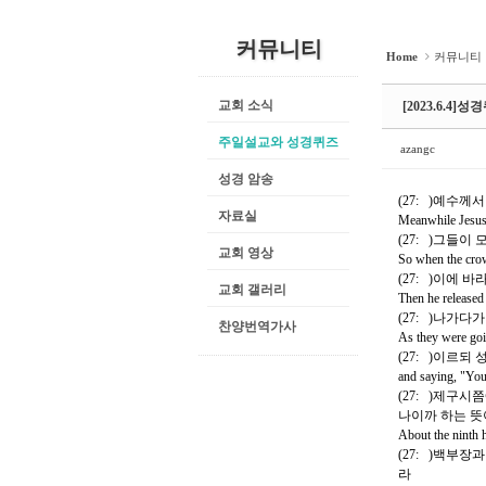
커뮤니티
Home
커뮤니티
교회 소식
[2023.6.4]
주일설교와 성경퀴즈
azangc
성경 암송
(27: )예수
자료실
Meanwhile Jesus s
(27: )그들
교회 영상
So when the crow
(27: )이에
교회 갤러리
Then he released
(27: )나가
찬양번역가사
As they were goi
(27: )이르
and saying, "You
(27: )제구
나이까 하는 
About the ninth 
(27: )백부
라