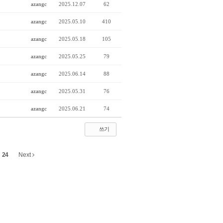
azangc
2025.12.07
62
azangc
2025.05.10
410
azangc
2025.05.18
105
azangc
2025.05.25
79
azangc
2025.06.14
88
azangc
2025.05.31
76
azangc
2025.06.21
74
쓰기
24
Next