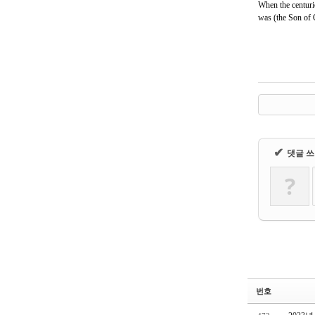
When the centuri
was (the Son of
✔
댓글 
?
번호