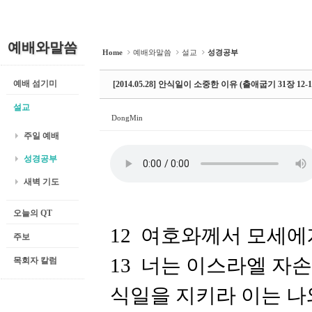
예배와말씀
Home
예배와말씀
설교
성경공부
예배 섬기미
[2014.05.28] 안식일이 소중한 이유 (출애굽기 31장 12-1
설교
DongMin
주일 예배
성경공부
새벽 기도
오늘의 QT
12 여호와께서 모세
주보
13 너는 이스라엘 자
목회자 칼럼
식일을 지키라 이는 나