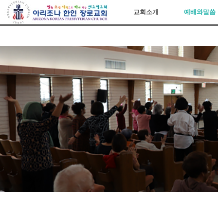
아리조나장로교회
교회소개
예배와말씀
Sketchbook5, 스케치북5
Sketchbook5, 스케치북5