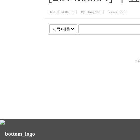
Date
2014.06.06
By
DongMin
Views
1720
P