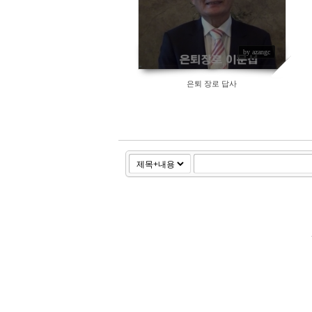
by azangc
은퇴 장로 답사