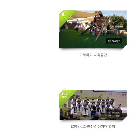
03
MAY
2220
by azangc
교회학교 교육공간
03
JUN
2810
by azangc
[2019.6.2]46주년 성가대 찬양