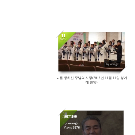
11
NOV
15694
by azangc
나를 향하신 주님의 사랑(2018년 11월 11일 성가
대 찬양)
30
2017/11/30
NOV
by
azangc
Views
3876