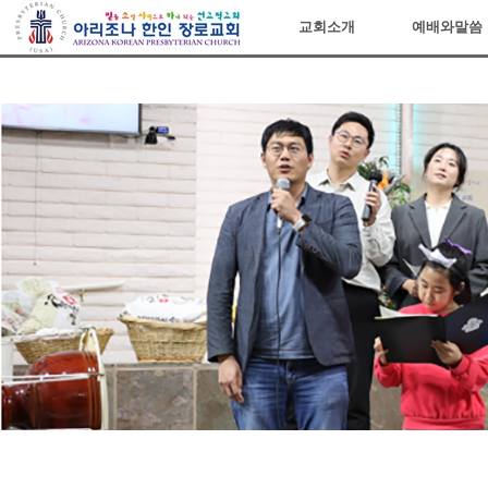
아리조나장로교회
교회소개
예배와말씀
Sketchbook5, 스케치북5
Sketchbook5, 스케치북5