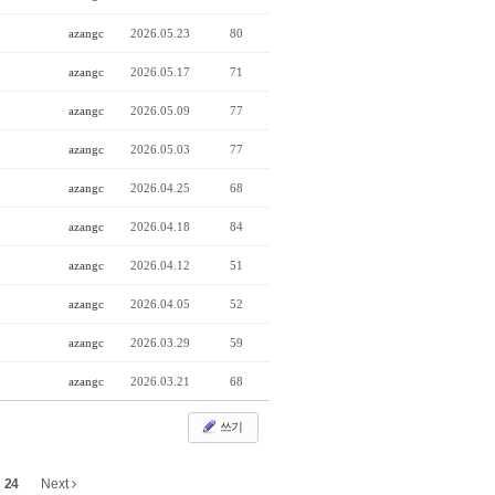
azangc
2026.05.23
80
azangc
2026.05.17
71
azangc
2026.05.09
77
azangc
2026.05.03
77
azangc
2026.04.25
68
azangc
2026.04.18
84
azangc
2026.04.12
51
azangc
2026.04.05
52
azangc
2026.03.29
59
azangc
2026.03.21
68
쓰기
24
Next