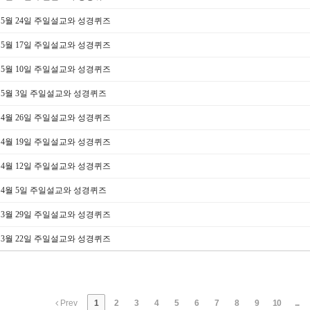
년 5월 24일 주일설교와 성경퀴즈
년 5월 17일 주일설교와 성경퀴즈
년 5월 10일 주일설교와 성경퀴즈
년 5월 3일 주일설교와 성경퀴즈
년 4월 26일 주일설교와 성경퀴즈
년 4월 19일 주일설교와 성경퀴즈
년 4월 12일 주일설교와 성경퀴즈
년 4월 5일 주일설교와 성경퀴즈
년 3월 29일 주일설교와 성경퀴즈
년 3월 22일 주일설교와 성경퀴즈
Prev
1
2
3
4
5
6
7
8
9
10
...