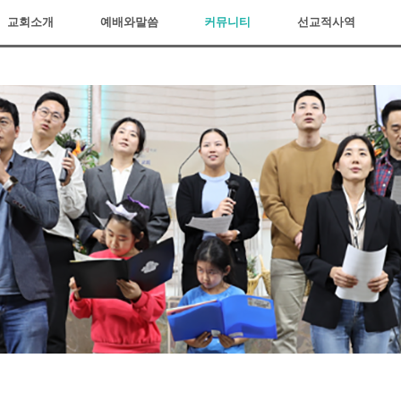
교회소개
예배와말씀
커뮤니티
선교적사역