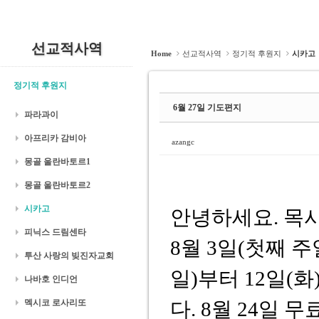
선교적사역
Home
선교적사역
정기적 후원지
시카고
정기적 후원지
6월 27일 기도편지
파라과이
아프리카 감비아
azangc
몽골 울란바토르1
몽골 울란바토르2
시카고
안녕하세요. 목
피닉스 드림센타
8월 3일(첫째 주
투산 사랑의 빚진자교회
일)부터 12일(
나바호 인디언
멕시코 로사리또
다. 8월 24일