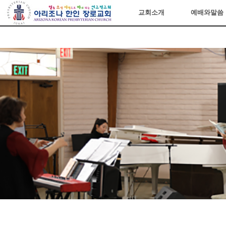
아리조나장로교회
교회소개
예배와말씀
Sketchbook5, 스케치북5
Sketchbook5, 스케치북5