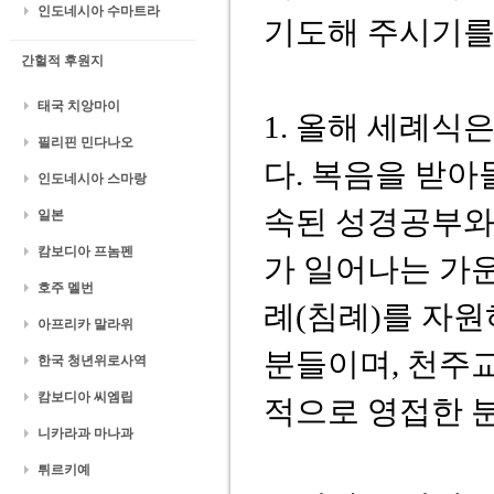
인도네시아 수마트라
기도해 주시기를
간헐적 후원지
태국 치앙마이
1. 올해 세례식
필리핀 민다나오
다. 복음을 받아
인도네시아 스마랑
속된 성경공부와 
일본
캄보디아 프놈펜
가 일어나는 가
호주 멜번
례(침례)를 자원
아프리카 말라위
분들이며, 천주
한국 청년위로사역
캄보디아 씨엠립
적으로 영접한 
니카라과 마나과
튀르키예