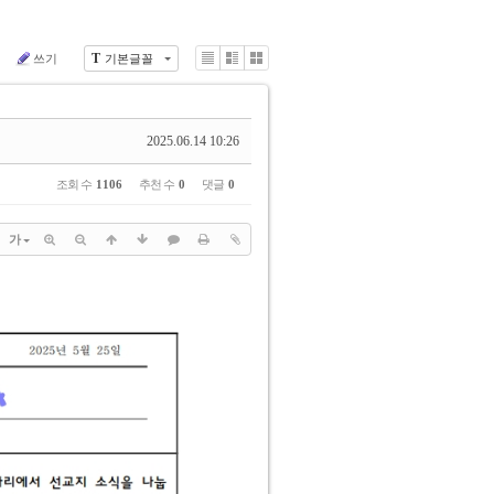
T
색
쓰기
기본글꼴
Li
Zi
G
st
n
al
e
le
ry
2025.06.14 10:26
조회 수
1106
추천 수
0
댓글
0
가