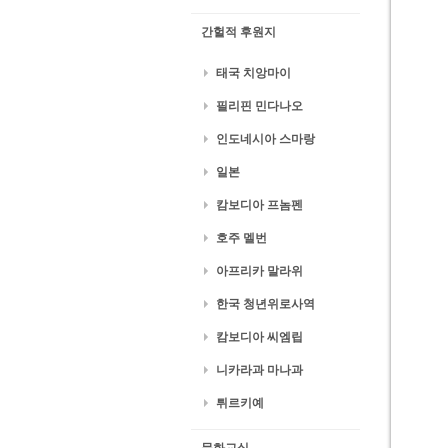
간헐적 후원지
태국 치앙마이
필리핀 민다나오
인도네시아 스마랑
일본
캄보디아 프놈펜
호주 멜번
아프리카 말라위
한국 청년위로사역
캄보디아 씨엠립
니카라과 마나과
튀르키예