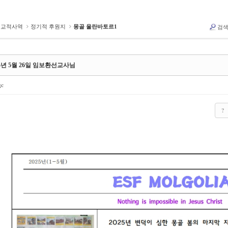
선교적사역
정기적 후원지
몽골 울란바토르1
검
25년 5월 26일 임보환선교사님
gc
?