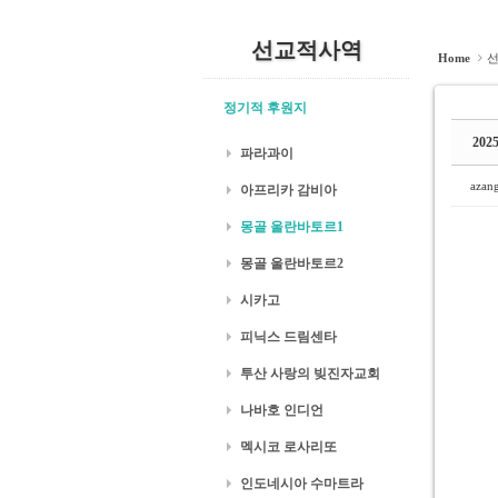
선교적사역
Home
정기적 후원지
20
파라과이
azan
아프리카 감비아
몽골 울란바토르1
몽골 울란바토르2
시카고
피닉스 드림센타
투산 사랑의 빚진자교회
나바호 인디언
멕시코 로사리또
인도네시아 수마트라