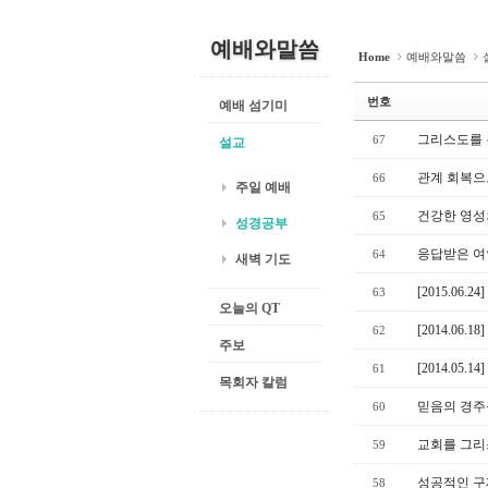
예배와말씀
Home
예배와말씀
번호
예배 섬기미
그리스도를 
67
설교
관계 회복으
66
주일 예배
건강한 영성
65
성경공부
응답받은 여
64
새벽 기도
[2015.06.
63
오늘의 QT
[2014.06
62
주보
[2014.05.
61
목회자 칼럼
믿음의 경주
60
교회를 그리
59
성공적인 구
58