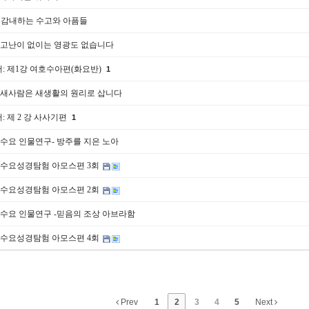
 감내하는 수고와 아픔들
.17] 고난이 없이는 영광도 없습니다
서: 제1강 여호수아편(화요반)
1
.08] 새사람은 새생활의 원리로 삽니다
: 제 2 강 사사기편
1
.09] 수요 인물연구- 방주를 지은 노아
.20] 수요성경탐험 아모스편 3회
.13] 수요성경탐험 아모스편 2회
.16] 수요 인물연구 -믿음의 조상 아브라함
.27] 수요성경탐험 아모스편 4회
Prev
1
2
3
4
5
Next