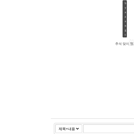
b
y
a
z
a
n
g
c
01
추석 맞이 행
OC