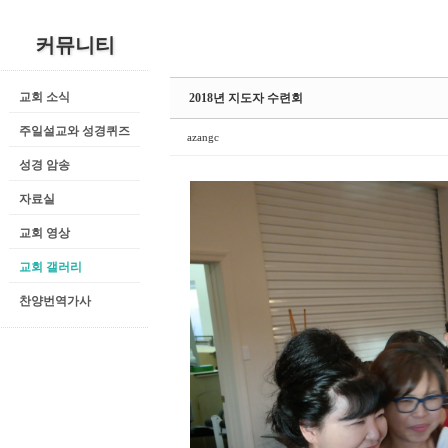
커뮤니티
교회 소식
2018년 지도자 수련회
주일설교와 성경퀴즈
azangc
성경 암송
자료실
교회 영상
교회 갤러리
찬양번역가사