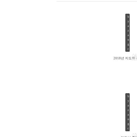
b
y
a
z
a
n
g
c
2
09
0
2018년 지도자
JA
1
8
/
0
1
/
0
9
b
by
a
y
View
a
z
a
n
g
c
02