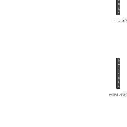
n
g
c
04
5구역 예
NO
b
y
J
a
m
i
e
11
한글날 기념
OC