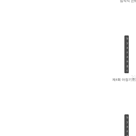
임직식 준
DE
b
y
a
z
a
n
g
c
20
제4회 아장가
NO
b
y
a
z
a