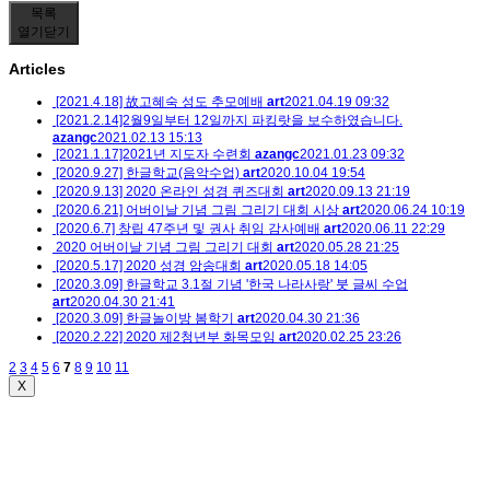
목록
열기
닫기
Articles
[2021.4.18] 故고혜숙 성도 추모예배
art
2021.04.19 09:32
[2021.2.14]2월9일부터 12일까지 파킹랏을 보수하였습니다.
azangc
2021.02.13 15:13
[2021.1.17]2021년 지도자 수련회
azangc
2021.01.23 09:32
[2020.9.27] 한글학교(음악수업)
art
2020.10.04 19:54
[2020.9.13] 2020 온라인 성경 퀴즈대회
art
2020.09.13 21:19
[2020.6.21] 어버이날 기념 그림 그리기 대회 시상
art
2020.06.24 10:19
[2020.6.7] 창립 47주년 및 권사 취임 감사예배
art
2020.06.11 22:29
2020 어버이날 기념 그림 그리기 대회
art
2020.05.28 21:25
[2020.5.17] 2020 성경 암송대회
art
2020.05.18 14:05
[2020.3.09] 한글학교 3.1절 기념 '한국 나라사랑' 붓 글씨 수업
art
2020.04.30 21:41
[2020.3.09] 한글놀이방 봄학기
art
2020.04.30 21:36
[2020.2.22] 2020 제2청년부 화목모임
art
2020.02.25 23:26
2
3
4
5
6
7
8
9
10
11
X