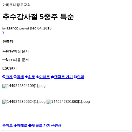
아리조나장로교회
추수감사절 5중주 특순
azangc
Dec 04, 2015
by
posted
?
단축키
Prev
이전 문서
Next
다음 문서
ESC
닫기
크게
작게
위로
아래로
댓글로 가기
인쇄
위로
아래로
댓글로 가기
인쇄