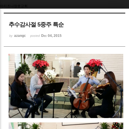
아리조나장로교회
Sketchbook5, 스케치북5
추수감사절 5중주 특순
azangc
Dec 04, 2015
by
posted
Sketchbook5, 스케치북5