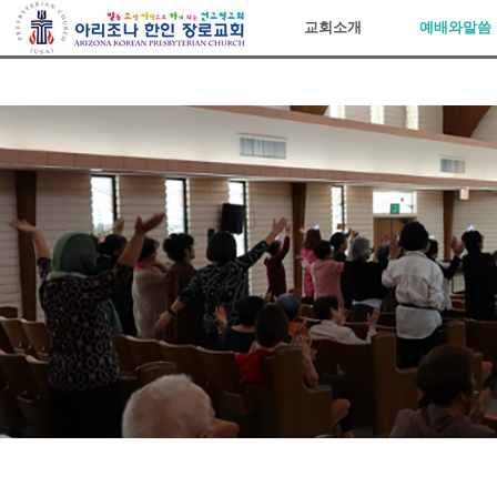
아리조나장로교회
교회소개
예배와말씀