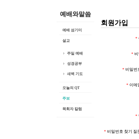
예배와말씀
회원가입
예배 섬기미
*
설교
주일 예배
*
비
성경공부
*
비밀번
새벽 기도
*
이메
오늘의 QT
주보
목회자 칼럼
*
*
비밀번호 찾기 질