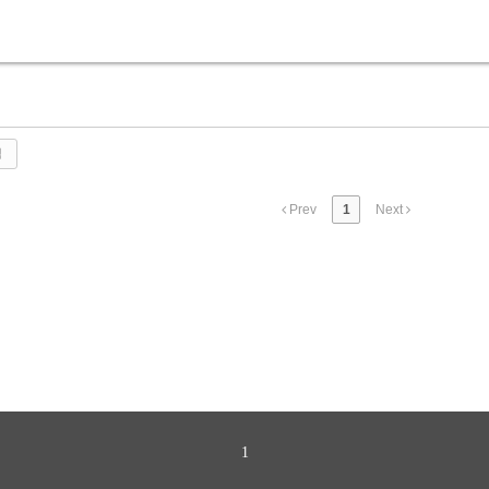
색
Prev
1
Next
1