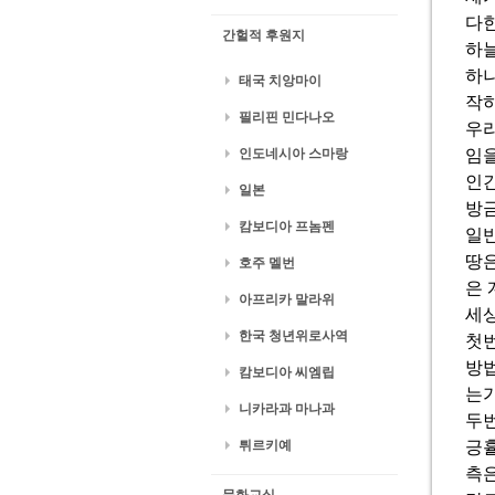
다
간헐적 후원지
하
하나
태국 치앙마이
작하
필리핀 민다나오
우리
인도네시아 스마랑
임
인간
일본
방금
캄보디아 프놈펜
일반
땅은
호주 멜번
은 
아프리카 말라위
세상
한국 청년위로사역
첫번
방법
캄보디아 씨엠립
는
니카라과 마나과
두번
튀르키예
긍
측은