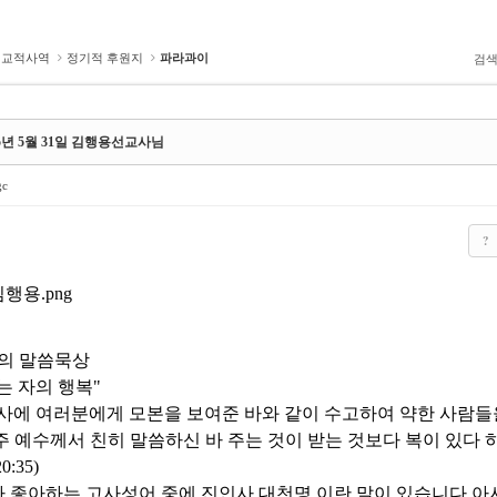
선교적사역
정기적 후원지
파라과이
검
25년 5월 31일 김행용선교사님
gc
?
의 말씀묵상
는 자의 행복"
사에 여러분에게 모본을 보여준 바와 같이 수고하여 약한 사람들
주 예수께서 친히 말씀하신 바 주는 것이 받는 것보다 복이 있다 
0:35)
 좋아하는 고사성어 중에 진인사 대천명 이란 말이 있습니다 아