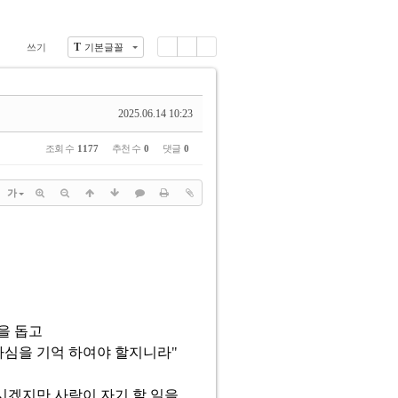
T
색
쓰기
기본글꼴
Li
Zi
G
st
n
al
e
le
ry
2025.06.14 10:23
조회 수
1177
추천 수
0
댓글
0
가
을 돕고
하심을 기억 하여야 할지니라"
시겠지만 사람이 자기 할 일을