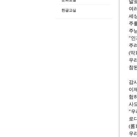
문화교실
말로
여러
한글교실
세
주를
주님
"인
주려
(막1
우리
참된
감사
이제
험하
사도
"우
로다
(롬1
우리