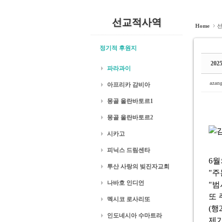
선교적사역
Home
정기적 후원지
20
파라과이
azan
아프리카 감비아
몽골 울란바토르1
몽골 울란바토르2
시카고
피닉스 드림센타
6월
투산 사랑의 빚진자교회
"주
나바호 인디언
"범
또 
멕시코 로사리또
(행2
인도네시아 수마트라
제가