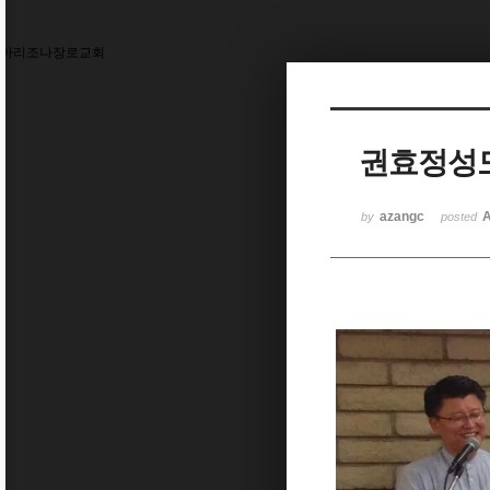
Sketchbook5, 스케치북5
아리조나장로교회
권효정성도
Sketchbook5, 스케치북5
azangc
A
by
posted