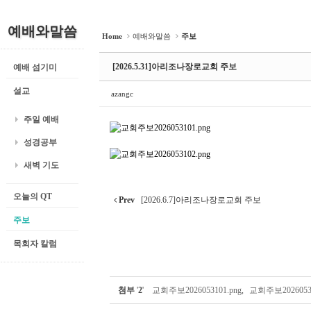
예배와말씀
Home
예배와말씀
주보
[2026.5.31]아리조나장로교회 주보
예배 섬기미
설교
azangc
주일 예배
성경공부
새벽 기도
오늘의 QT
Prev
[2026.6.7]아리조나장로교회 주보
주보
목회자 칼럼
첨부
'
2
'
교회주보2026053101.png
,
교회주보20260531