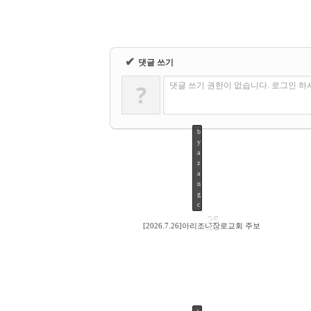
✔
댓글 쓰기
?
댓글 쓰기 권한이 없습니다. 로그인 
b
y
a
z
a
n
g
c
25
[2026.7.26]아리조나장로교회 주보
JUL