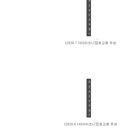
b
y
15
a
z
a
n
g
c
05
[2026.7.5]아리조나장로교회 주보
JUL
b
y
20
a
z
a
n
g
c
21
[2026.6.14]아리조나장로교회 주보
JUN