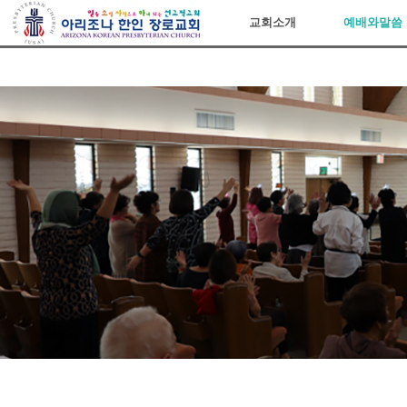
아리조나장로교회
교회소개
예배와말씀