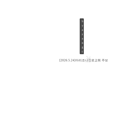
b
y
26
a
z
a
n
g
c
24
[2026.5.24]아리조나장로교회 주보
MAY
47