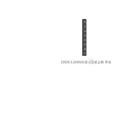
b
y
25
a
z
a
n
g
c
24
[2026.5.24]아리조나장로교회 주보
MAY
46