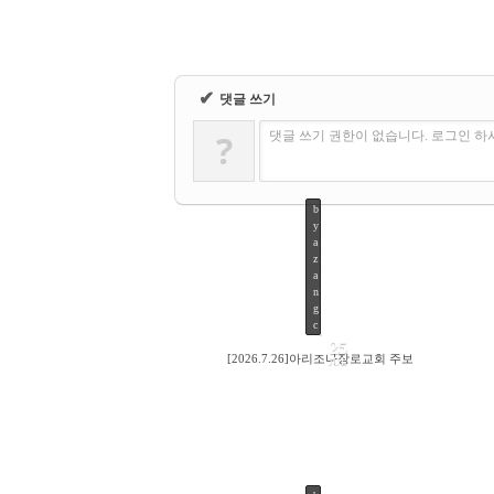
✔
댓글 쓰기
?
댓글 쓰기 권한이 없습니다. 로그인 
b
y
a
z
a
n
g
c
25
[2026.7.26]아리조나장로교회 주보
JUL