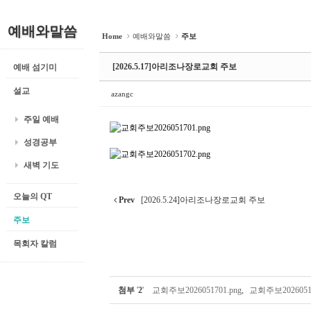
예배와말씀
Home
예배와말씀
주보
[2026.5.17]아리조나장로교회 주보
예배 섬기미
설교
azangc
주일 예배
성경공부
새벽 기도
오늘의 QT
Prev
[2026.5.24]아리조나장로교회 주보
주보
목회자 칼럼
첨부
'
2
'
교회주보2026051701.png
,
교회주보20260517