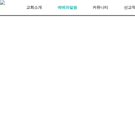
아리조나장로교회
교회소개
예배와말씀
커뮤니티
선교