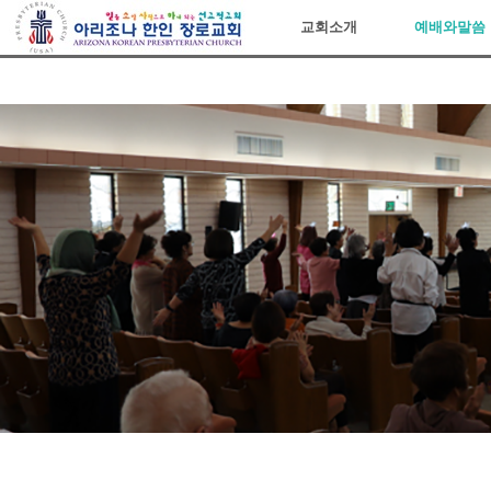
아리조나장로교회
교회소개
예배와말씀
Sketchbook5, 스케치북5
Sketchbook5, 스케치북5