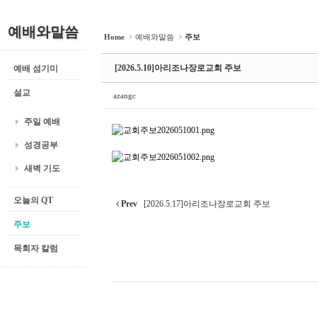
예배와말씀
Home
예배와말씀
주보
[2026.5.10]아리조나장로교회 주보
예배 섬기미
설교
azangc
주일 예배
성경공부
새벽 기도
오늘의 QT
Prev
[2026.5.17]아리조나장로교회 주보
주보
목회자 칼럼