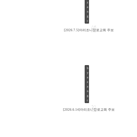
z
a
n
g
c
05
[2026.7.5]아리조나장로교회 주보
JUL
b
y
22
a
z
a
n
g
c
21
[2026.6.14]아리조나장로교회 주보
JUN