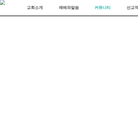
아리조나장로교회
교회소개
예배와말씀
커뮤니티
선교