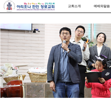
아리조나장로교회
교회소개
예배와말씀