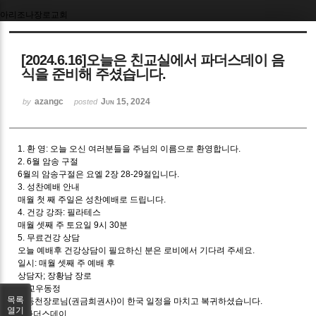
아리조나장로교회
Sketchbook5, 스케치북5
[2024.6.16]오늘은 친교실에서 파더스데이 음
식을 준비해 주셨습니다.
azangc
Jun 15, 2024
by
posted
Sketchbook5, 스케치북5
1. 환 영: 오늘 오신 여러분들을 주님의 이름으로 환영합니다.
2. 6월 암송 구절
6월의 암송구절은 요엘 2장 28-29절입니다.
3. 성찬예배 안내
매월 첫 째 주일은 성찬예배로 드립니다.
4. 건강 강좌: 필라테스
매월 셋째 주 토요일 9시 30분
5. 무료건강 상담
오늘 예배후 건강상담이 필요하신 분은 로비에서 기다려 주세요.
일시: 매월 셋째 주 예배 후
상담자; 장황남 장로
6. 교우동정
목록
이동천장로님(권금희권사)이 한국 일정을 마치고 복귀하셨습니다.
열기
7.파더스데이