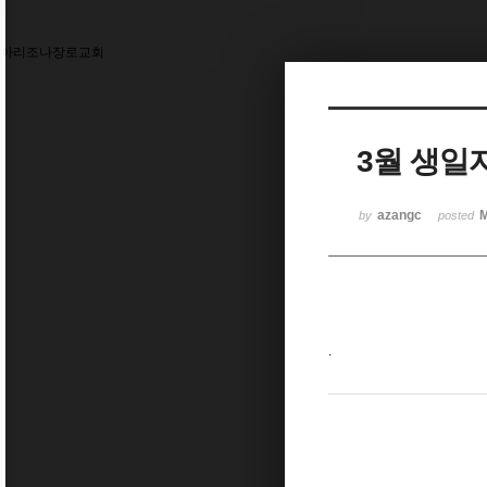
아리조나장로교회
3월 생일
azangc
M
by
posted
.