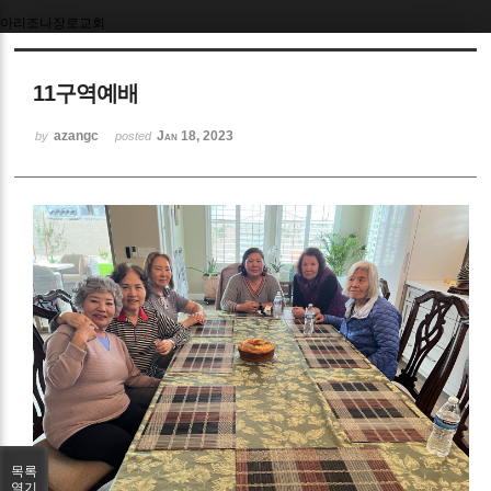
아리조나장로교회
Sketchbook5, 스케치북5
11구역예배
azangc
Jan 18, 2023
by
posted
Sketchbook5, 스케치북5
목록
열기