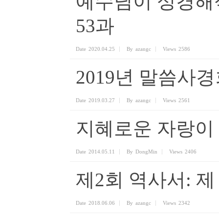
예수님이 성경해
53과
Date
2020.04.25
By
azangc
Views
2586
2019년 말씀사경회
Date
2019.03.27
By
azangc
Views
2561
지혜로운 자랑이
Date
2014.05.11
By
DongMin
Views
2406
제2회 역사서: 제
Date
2018.06.06
By
azangc
Views
2342