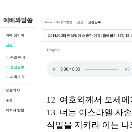
예배와말씀
Home
예배와말씀
설교
성경공부
예배 섬기미
[2014.05.28] 안식일이 소중한 이유 (출애굽기 31장 12-1
설교
DongMin
주일 예배
성경공부
새벽 기도
오늘의 QT
12 여호와께서 모세
주보
13 너는 이스라엘 자
목회자 칼럼
식일을 지키라 이는 나