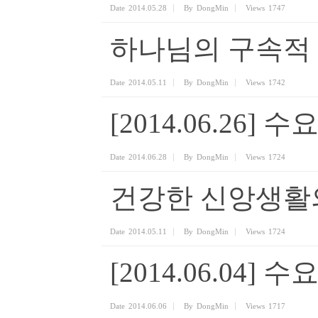
Date
2014.05.28
By
DongMin
Views
1747
하나님의 구속적 
Date
2014.05.11
By
DongMin
Views
1742
[2014.06.26]
Date
2014.06.28
By
DongMin
Views
1724
건강한 신앙생활
Date
2014.05.11
By
DongMin
Views
1724
[2014.06.04]
Date
2014.06.06
By
DongMin
Views
1717