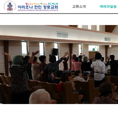
아리조나장로교회
교회소개
예배와말씀
Sketchbook5, 스케치북5
Sketchbook5, 스케치북5